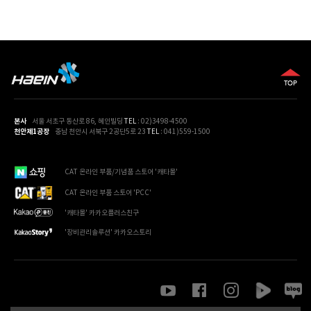
본사
서울 서초구 동산로 86, 혜인빌딩
TEL
: 02)3498-4500
천안제1공장
충남 천안시 서북구 2공단5로 23
TEL
: 041)559-1500
CAT 온라인 부품/기념품 스토어 '캐타몰'
CAT 온라인 부품 스토어 'PCC'
'캐타몰' 카카오플러스친구
'장비관리솔루션' 카카오스토리