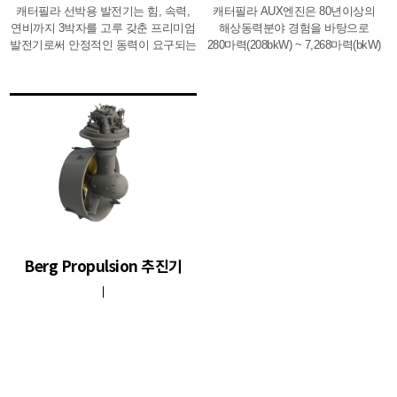
요구에 부합하는 토탈 솔루션을
캐터필라 선박용 발전기는 힘, 속력,
캐터필라 AUX엔진은 80년이상의
제공하고 있습니다.
연비까지 3박자를 고루 갖춘 프리미엄
해상동력분야 경험을 바탕으로
발전기로써 안정적인 동력이 요구되는
280마력(208bkW) ~ 7,268마력(bkW)
선박에 널리 사용되고 있습니다.
까지 광범위한 출력대의 발전기엔진과
캐터필라 선박용 발전기는 11ekW부터
AUX엔진을 공급하고 있습니다.
16,111ekW (CATERPILLAR: 11ekW ~
최신의 제어기술 및 효율을 극대화 할
5,200ekW)에 이르기까지 다양한
수 있는 캐터필라사의 입증된
출력의 제품 라인업을 갖춰 고객들로
설계기술과 최신기술이 적용되어 높은
하여금 용도에 따른 선택의 폭을
만족도를 제공합니다.
충족시키고 있으며, 수명이 길고
고장이 거의 없어 선박용 발전기 관리
실무자들의 선호도가 매우 높습니다.
Berg Propulsion 추진기