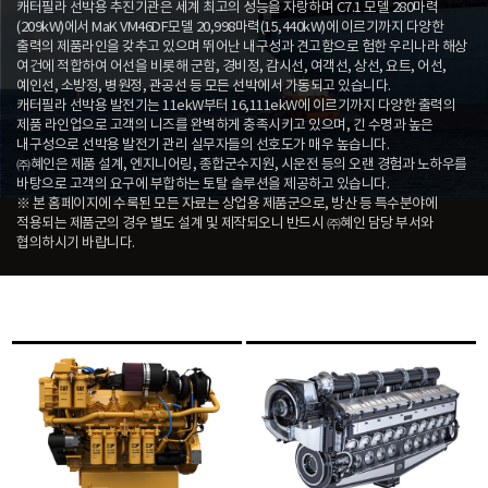
캐터필라 선박용 추진기관은 세계 최고의 성능을 자랑하며 C7.1 모델 280마력
(209kW)에서 MaK VM46DF모델 20,998마력(15,440kW)에 이르기까지 다양한
출력의 제품라인을 갖추고 있으며 뛰어난 내구성과 견고함으로 험한 우리나라 해상
여건에 적합하여 어선을 비롯해 군함, 경비정, 감시선, 여객선, 상선, 요트, 어선,
예인선, 소방정, 병원정, 관공선 등 모든 선박에서 가동되고 있습니다.
캐터필라 선박용 발전기는 11ekW부터 16,111ekW에 이르기까지 다양한 출력의
제품 라인업으로 고객의 니즈를 완벽하게 충족시키고 있으며, 긴 수명과 높은
내구성으로 선박용 발전기 관리 실무자들의 선호도가 매우 높습니다.
㈜혜인은 제품 설계, 엔지니어링, 종합군수지원, 시운전 등의 오랜 경험과 노하우를
바탕으로 고객의 요구에 부합하는 토탈 솔루션을 제공하고 있습니다.
※ 본 홈페이지에 수록된 모든 자료는 상업용 제품군으로, 방산 등 특수분야에
적용되는 제품군의 경우 별도 설계 및 제작되오니 반드시 ㈜혜인 담당 부서와
협의하시기 바랍니다.