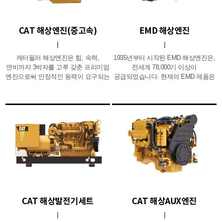
CAT 해상엔진(중고속)
EMD 해상엔진
캐터필러 해상엔진은 힘, 속력,
1935년부터 시작된 EMD 해상엔진은,
연비까지 3박자를 고루 갖춘 프리미엄
전세계 78,000기 이상이
엔진으로써 안정적인 동력이 요구되는
공급되었습니다. 현재의 EMD 제품은
선박 및 해양플랜트 등에 널리
중속 2행정과 Dual Fuel 엔진 1,490 ~
사용되고 있습니다. 캐터필라 선박용
4,100kW모델을 공급하고 있습니다.
추진기관은 세계 최고 성능을
E23 모델(710 시리즈)은 우수한
자랑하며 280마력에서 7,577마력에
엔진의 가속성과 반응성(idle상태에서
이르기까지 다양한 출력의 제품
전속까지 10초 소요)을 제공하고,
라인을 갖추고 있으며 뛰어난
간편한 정비가 가능합니다. 정비의
내구성과 견고함으로 험한 우리나라
용이성을 바탕으로 한 유지관리비용의
해상 여건에 적합하여 어선을 비롯해
만족을 고객에게 제공합니다.
군함, 경비정, 감시선, 여객선, 상선,
요트, 어선, 예인선, 소방선과
병원선을 포함한 관공선 등 모든
선박에서 가동되고 있습니다. (주)
혜인은 제품 설계, 엔지니어링,
CAT 해상발전기세트
CAT 해상AUX엔진
종합군수지원, 시운전 등의 오랜
경험과 노하우를 바탕으로 고객의