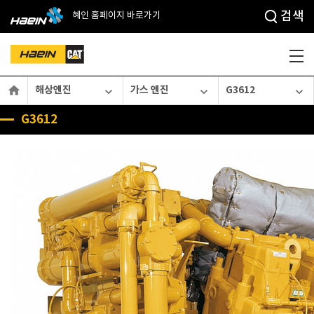
검색
혜인 홈페이지 바로가기

해상엔진
가스 엔진
G3612



G3612